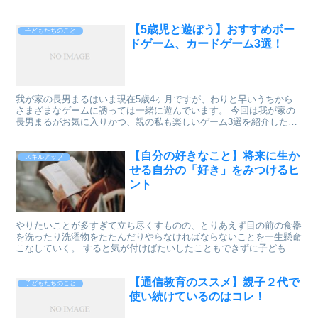
【5歳児と遊ぼう】おすすめボー
子どもたちのこと
ドゲーム、カードゲーム3選！
我が家の長男まるはいま現在5歳4ヶ月ですが、わりと早いうちから
さまざまなゲームに誘っては一緒に遊んでいます。 今回は我が家の
長男まるがお気に入りかつ、親の私も楽しいゲーム3選を紹介したい
と思います。 子供の遊びに付き合うのがツライ…なんて人...
【自分の好きなこと】将来に生か
スキルアップ
せる自分の「好き」をみつけるヒ
ント
やりたいことが多すぎて立ち尽くすものの、とりあえず目の前の食器
を洗ったり洗濯物をたたんだりやらなければならないことを一生懸命
こなしていく。 すると気が付けばたいしたこともできずに子どもの
お迎えの時間が迫っている…。 こんな経験ってないでしょ...
【通信教育のススメ】親子２代で
子どもたちのこと
使い続けているのはコレ！