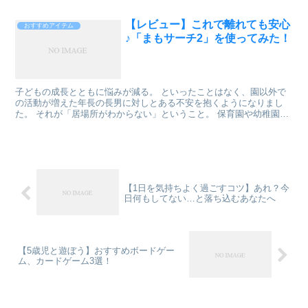
なった祖母の家で食べる味、それが自宅でも楽しめたら子...
【レビュー】これで離れても安心
おすすめアイテム
♪「まもサーチ2」を使ってみた！
子どもの成長とともに悩みが減る。 といったことはなく、園以外で
の活動が増えた年長の長男に対しとある不安を抱くようになりまし
た。 それが「居場所がわからない」ということ。 保育園や幼稚園だ
けなら良いのですが、習い事や他の施設で活動があった場合...
【1日を気持ちよく過ごすコツ】あれ？今
日何もしてない…と落ち込むあなたへ
【5歳児と遊ぼう】おすすめボードゲー
ム、カードゲーム3選！