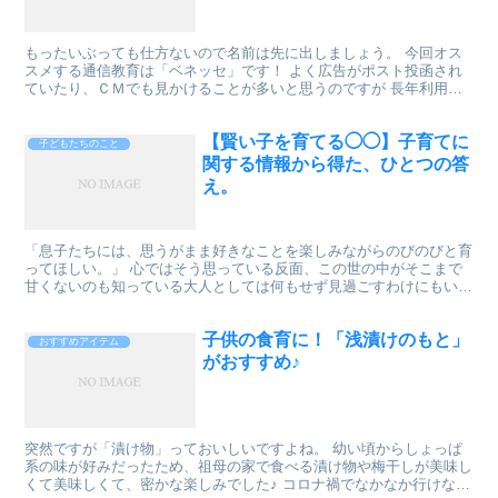
もったいぶっても仕方ないので名前は先に出しましょう。 今回オス
スメする通信教育は「ベネッセ」です！ よく広告がポスト投函され
ていたり、ＣＭでも見かけることが多いと思うのですが 長年利用し
ている人の口コミって広告に載っているものがほとんどでは...
【賢い子を育てる◯◯】子育てに
子どもたちのこと
関する情報から得た、ひとつの答
え。
「息子たちには、思うがまま好きなことを楽しみながらのびのびと育
ってほしい。」 心ではそう思っている反面、この世の中がそこまで
甘くないのも知っている大人としては何もせず見過ごすわけにもいき
ません。親のエゴだとしても、自己満足だとしても、子ども...
子供の食育に！「浅漬けのもと」
おすすめアイテム
がおすすめ♪
突然ですが「漬け物」っておいしいですよね。 幼い頃からしょっぱ
系の味が好みだったため、祖母の家で食べる漬け物や梅干しが美味し
くて美味しくて、密かな楽しみでした♪ コロナ禍でなかなか行けなく